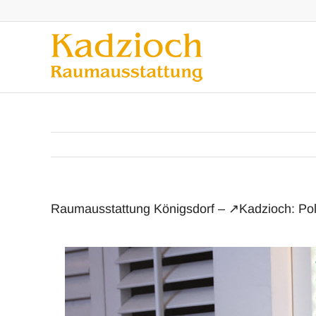
Zum
Inhalt
springen
Raumausstattung Königsdorf – ↗️Kadzioch: Pol