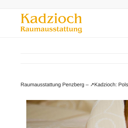
Zum
Inhalt
springen
Raumausstattung Penzberg – ↗️Kadzioch: Pols