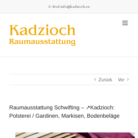
Zum
E-Mail
info@kadzioch.eu
Inhalt
springen
Zurück
Vor
Raumausstattung Schwifting – ↗️Kadzioch:
Polsterei / Gardinen, Markisen, Bodenbeläge