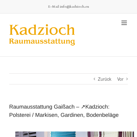
Zum
E-Mail
info@kadzioch.eu
Inhalt
springen
Zurück
Vor
Raumausstattung Gaißach – ↗️Kadzioch:
Polsterei / Markisen, Gardinen, Bodenbeläge