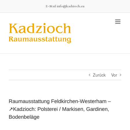
Zum
E-Mail
info@kadzioch.eu
Inhalt
springen
Zurück
Vor
Raumausstattung Feldkirchen-Westerham –
↗️Kadzioch: Polsterei / Markisen, Gardinen,
Bodenbeläge