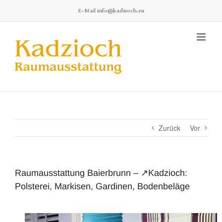
Zum
E-Mail
info@kadzioch.eu
Inhalt
springen
Zurück
Vor
Raumausstattung Baierbrunn – ↗️Kadzioch:
Polsterei, Markisen, Gardinen, Bodenbeläge