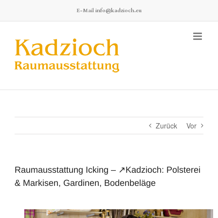
Zum
E-Mail
info@kadzioch.eu
Inhalt
springen
Zurück
Vor
Raumausstattung Icking – ↗️Kadzioch: Polsterei
& Markisen, Gardinen, Bodenbeläge