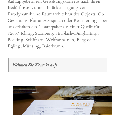
Auftraggebern ein Gestaltungskonzept nach ihren
Bedürfnissen, unter Berücksichtigung von
Farbdynamik und Raumarchitektur des Objekts. Ob
Gestaltung, Planungsgespräch oder Realisierung – bei
uns erhalten das Gesamtpaket aus einer Quelle für
82057 Icking,
Starnberg
,
Straßlach-Dingharting
,
Pöcking
,
Schäftlarn
,
Wolfratshausen
,
Berg
oder
Egling
,
Münsing
,
Baierbrunn
.
Nehmen Sie Kontakt auf!