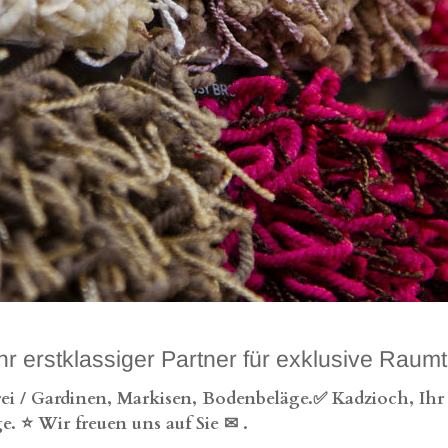
klassiger Partner für exklusive Raumtext
ei / Gardinen, Markisen, Bodenbeläge.✅ Kadzioch, Ihr
e. ⭐ Wir freuen uns auf Sie ✉
.