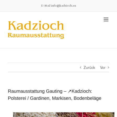
Zum
E-Mail
info@kadzioch.eu
Inhalt
springen
Zurück
Vor
Raumausstattung Gauting – ↗️Kadzioch:
Polsterei / Gardinen, Markisen, Bodenbeläge