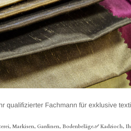
fizierter Fachmann für exklusive textile
erei, Markisen, Gardinen, Bodenbeläge.✅ Kadzioch, Ihr 