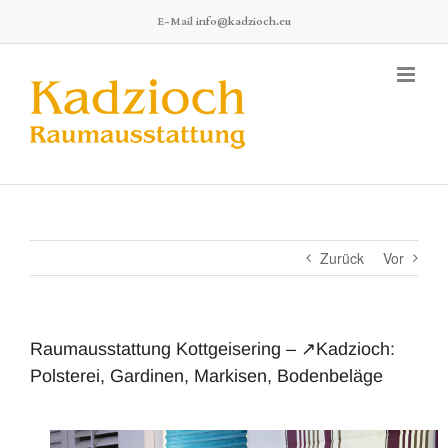
Zum
E-Mail
info@kadzioch.eu
Inhalt
springen
Zurück
Vor
Raumausstattung Kottgeisering – ↗️Kadzioch:
Polsterei, Gardinen, Markisen, Bodenbeläge