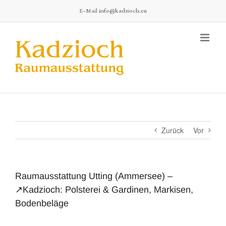
Zum
E-Mail
info@kadzioch.eu
Inhalt
springen
Zurück
Vor
Raumausstattung Utting (Ammersee) –
↗️Kadzioch: Polsterei & Gardinen, Markisen,
Bodenbeläge