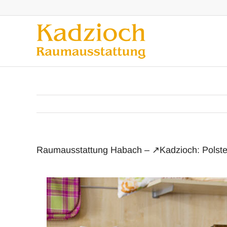
Zum
Inhalt
springen
Raumausstattung Habach – ↗️Kadzioch: Polste