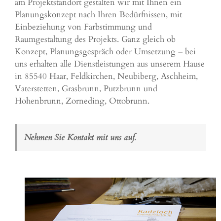
am Projektstandort gestalten wir mit Ihnen ein
Planungskonzept nach Ihren Bedürfnissen, mit
Einbeziehung von Farbstimmung und
Raumgestaltung des Projekts. Ganz gleich ob
Konzept, Planungsgespräch oder Umsetzung – bei
uns erhalten alle Dienstleistungen aus unserem Hause
in 85540 Haar,
Feldkirchen
,
Neubiberg
,
Aschheim
,
Vaterstetten
,
Grasbrunn
,
Putzbrunn
und
Hohenbrunn
,
Zorneding
,
Ottobrunn
.
Nehmen Sie Kontakt mit uns auf.