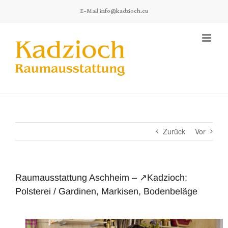
Zum
E-Mail
info@kadzioch.eu
Inhalt
springen
Zurück
Vor
Raumausstattung Aschheim – ↗️Kadzioch:
Polsterei / Gardinen, Markisen, Bodenbeläge