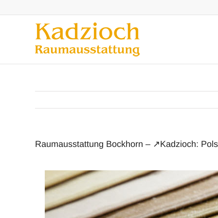
Zum
Inhalt
springen
Raumausstattung Bockhorn – ↗️Kadzioch: Pols