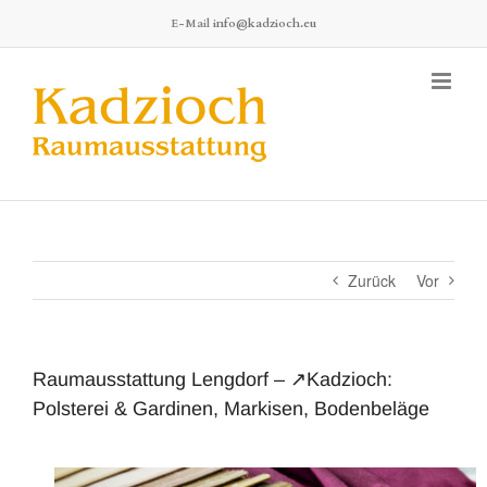
Zum
E-Mail
info@kadzioch.eu
Inhalt
springen
Zurück
Vor
Raumausstattung Lengdorf – ↗️Kadzioch:
Polsterei & Gardinen, Markisen, Bodenbeläge