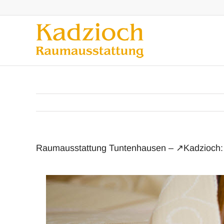
Zum
Inhalt
springen
Raumausstattung Tuntenhausen – ↗️Kadzioch: 