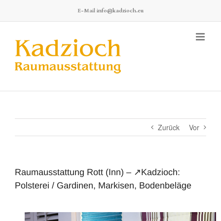
Zum
E-Mail
info@kadzioch.eu
Inhalt
springen
Zurück
Vor
Raumausstattung Rott (Inn) – ↗️Kadzioch:
Polsterei / Gardinen, Markisen, Bodenbeläge