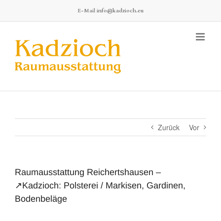
Zum
E-Mail
info@kadzioch.eu
Inhalt
springen
Zurück
Vor
Raumausstattung Reichertshausen –
↗️Kadzioch: Polsterei / Markisen, Gardinen,
Bodenbeläge