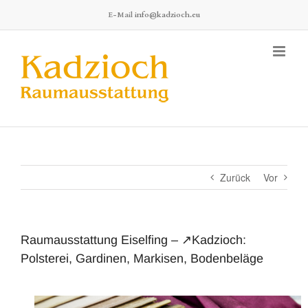
Zum
E-Mail
info@kadzioch.eu
Inhalt
springen
Zurück
Vor
Raumausstattung Eiselfing – ↗️Kadzioch:
Polsterei, Gardinen, Markisen, Bodenbeläge