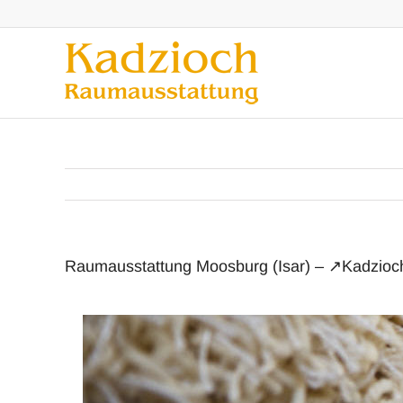
Zum
Inhalt
springen
Raumausstattung Moosburg (Isar) – ↗️Kadzioch