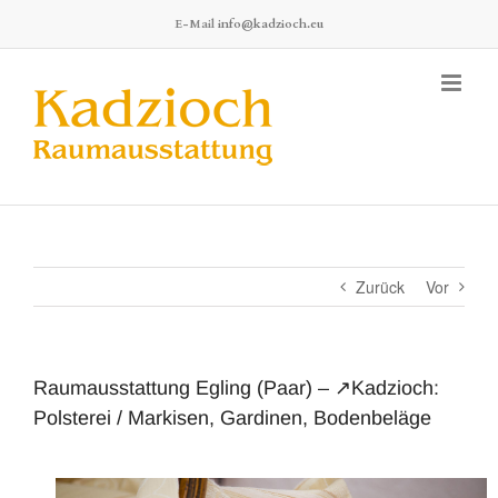
Zum
E-Mail
info@kadzioch.eu
Inhalt
springen
Zurück
Vor
Raumausstattung Egling (Paar) – ↗️Kadzioch:
Polsterei / Markisen, Gardinen, Bodenbeläge