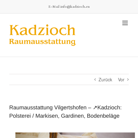
Zum
E-Mail
info@kadzioch.eu
Inhalt
springen
Zurück
Vor
Raumausstattung Vilgertshofen – ↗️Kadzioch:
Polsterei / Markisen, Gardinen, Bodenbeläge