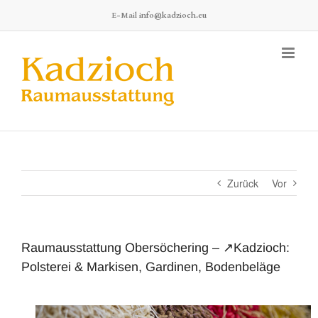
Zum
E-Mail
info@kadzioch.eu
Inhalt
springen
Zurück
Vor
Raumausstattung Obersöchering – ↗️Kadzioch:
Polsterei & Markisen, Gardinen, Bodenbeläge