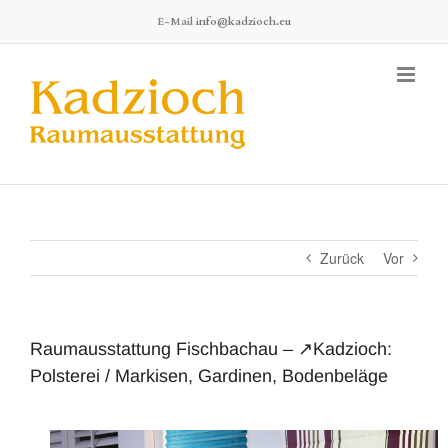
Zum
E-Mail
info@kadzioch.eu
Inhalt
springen
Zurück
Vor
Raumausstattung Fischbachau – ↗️Kadzioch:
Polsterei / Markisen, Gardinen, Bodenbeläge