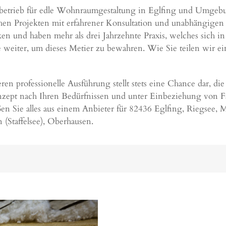
chbetrieb für edle Wohnraumgestaltung in Eglfing und Umgebu
chen Projekten mit erfahrener Konsultation und unabhängigen
rken und haben mehr als drei Jahrzehnte Praxis, welches sich in
 weiter, um dieses Metier zu bewahren. Wie Sie teilen wir ei
n professionelle Ausführung stellt stets eine Chance dar, die
nzept nach Ihren Bedürfnissen und unter Einbeziehung von 
en Sie alles aus einem Anbieter für 82436 Eglfing, Riegsee, M
 (Staffelsee), Oberhausen.