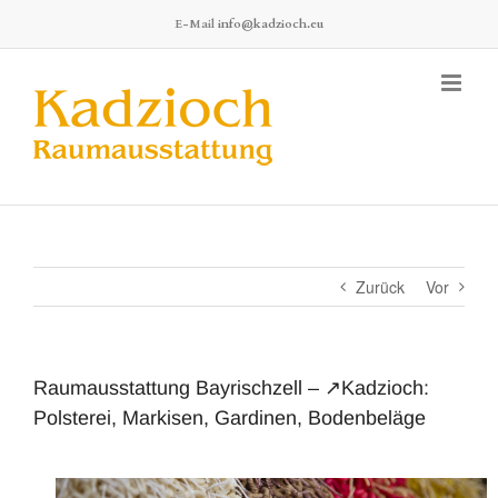
Zum
E-Mail
info@kadzioch.eu
Inhalt
springen
Zurück
Vor
Raumausstattung Bayrischzell – ↗️Kadzioch:
Polsterei, Markisen, Gardinen, Bodenbeläge